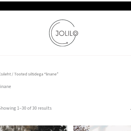
TASUTA TARNE JA TAGASTUS
Esileht
/ Tooted siltidega “linane”
linane
Showing 1–30 of 30 results