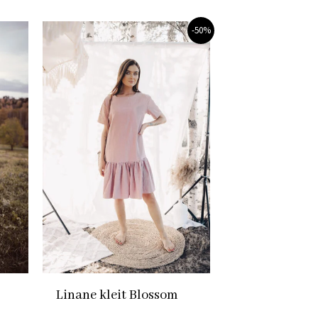
Algne
Praegune
-50%
hind
hind
oli:
on:
139,00 €.
69,00 €.
Linane kleit Blossom