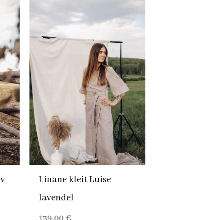
iv
Linane kleit Luise
lavendel
139,00
€