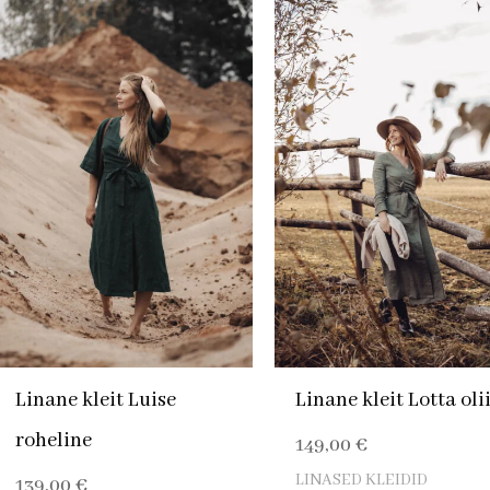
Linane kleit Luise
Linane kleit Lotta oli
roheline
149,00
€
LINASED KLEIDID
139,00
€