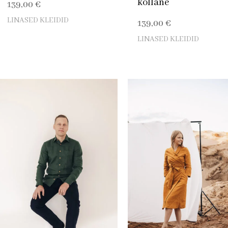
kollane
139,00
€
LINASED KLEIDID
139,00
€
LINASED KLEIDID