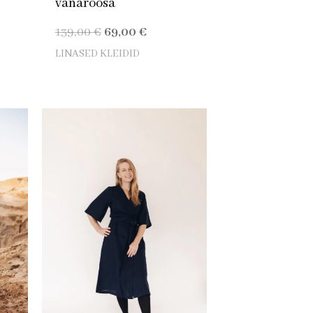
vanaroosa
139,00
€
69,00
€
LINASED KLEIDID