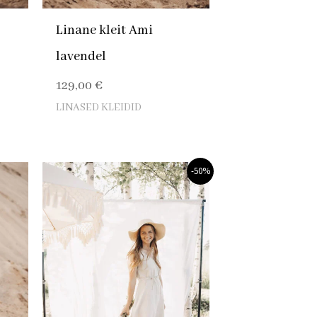
Linane kleit Ami
lavendel
129,00
€
LINASED KLEIDID
Algne
Praegune
-50%
hind
hind
oli:
on:
149,00 €.
74,00 €.