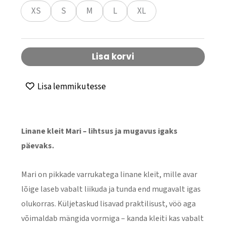
XS
S
M
L
XL
Lisa korvi
Lisa lemmikutesse
Linane kleit Mari – lihtsus ja mugavus igaks
päevaks.
Mari on pikkade varrukatega linane kleit, mille avar
lõige laseb vabalt liikuda ja tunda end mugavalt igas
olukorras. Küljetaskud lisavad praktilisust, vöö aga
võimaldab mängida vormiga – kanda kleiti kas vabalt