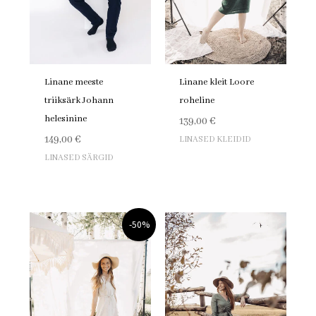
Linane meeste
Linane kleit Loore
triiksärk Johann
roheline
helesinine
139,00
€
149,00
€
LINASED KLEIDID
LINASED SÄRGID
Algne
Praegune
-50%
hind
hind
oli:
on:
149,00 €.
74,00 €.