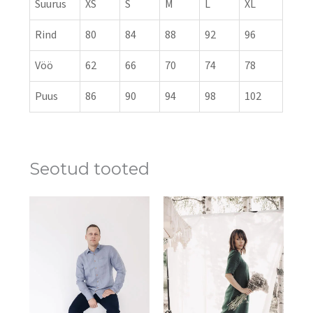
Suurus
XS
S
M
L
XL
Rind
80
84
88
92
96
Vöö
62
66
70
74
78
Puus
86
90
94
98
102
Seotud tooted