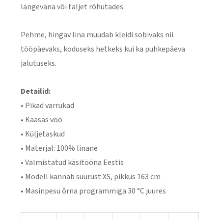
langevana või taljet rõhutades.
Pehme, hingav lina muudab kleidi sobivaks nii
tööpäevaks, koduseks hetkeks kui ka puhkepäeva
jalutuseks.
Detailid:
• Pikad varrukad
• Kaasas vöö
• Küljetaskud
• Materjal: 100% linane
• Valmistatud käsitööna Eestis
• Modell kannab suurust XS, pikkus 163 cm
• Masinpesu õrna programmiga 30 °C juures