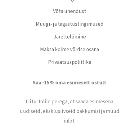
Võta ühendust
Müügi- ja tagastustingimused
Järeltellimine
Maksa kolme võrdse osana
Privaatsuspoliitika
Saa -15% oma esimeselt ostult
Liitu Jolilo perega, et saada esimesena
uudiseid, eksklusiivseid pakkumisi ja muud
infot.