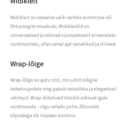
Midikleit
Midikleit on ideaalne valik näiteks kontorisse või
õhtusöögile minekuks. Midikleidid on
universaalsed ja sobivad suurepäraselt erinevateks
sündmusteks, olles samal ajal naiselikud ja stiilsed.
Wrap-lõige
Wrap-lõige on ajatu stiil, mis sobib kõigile
kehatüüpidele ning pakub naiselikku ja elegantset
välimust. Wrap-lõikelised kleidid sobivad igale
sündmusele – olgu selleks pulm, õhtusöök
sõpradega või tööpäev kontoris.