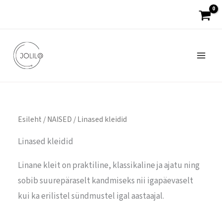
Sorteeritud
Skip
populaarsuse
järgi
to
content
Esileht
/
NAISED
/ Linased kleidid
Linased kleidid
Linane kleit on praktiline, klassikaline ja ajatu ning
sobib suurepäraselt kandmiseks nii igapäevaselt
kui ka erilistel sündmustel igal aastaajal.