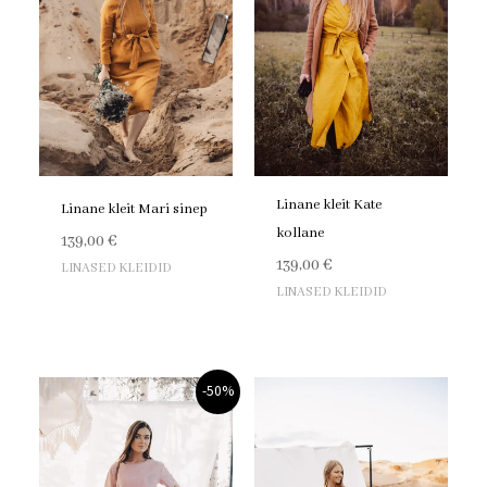
Linane kleit Kate
Linane kleit Mari sinep
kollane
139,00
€
139,00
€
LINASED KLEIDID
LINASED KLEIDID
Algne
Praegune
-50%
hind
hind
oli:
on:
139,00 €.
69,00 €.