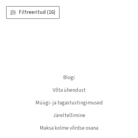
Filtreeritud (16)
Blogi
Võta ühendust
Müügi- ja tagastustingimused
Järeltellimine
Maksa kolme võrdse osana