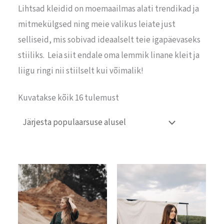
Lihtsad kleidid on moemaailmas alati trendikad ja
mitmekülgsed ning meie valikus leiate just
selliseid, mis sobivad ideaalselt teie igapäevaseks
stiiliks. Leia siit endale oma lemmik linane kleit ja
liigu ringi nii stiilselt kui võimalik!
Kuvatakse kõik 16 tulemust