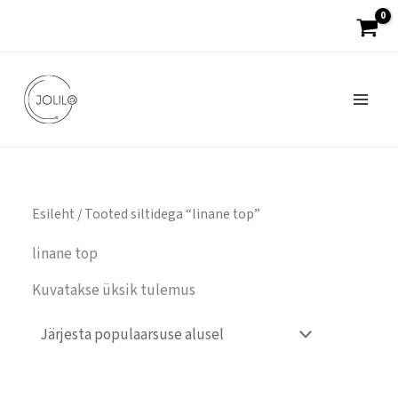
Skip
to
content
Esileht
/ Tooted siltidega “linane top”
linane top
Kuvatakse üksik tulemus