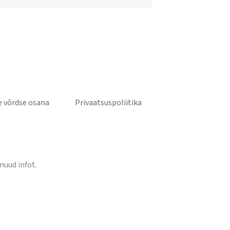
 võrdse osana
Privaatsuspoliitika
muud infot.