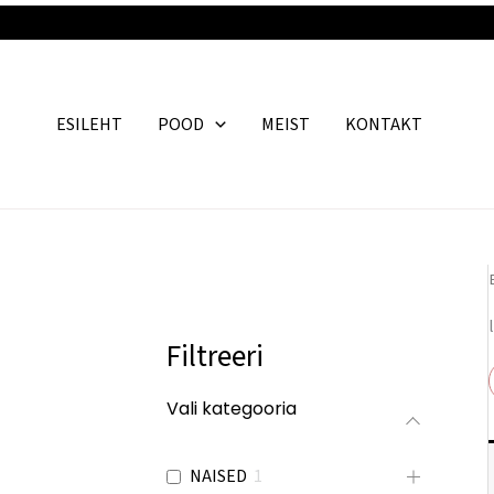
Skip
to
content
ESILEHT
POOD
MEIST
KONTAKT
Filtreeri
Vali kategooria
NAISED
1