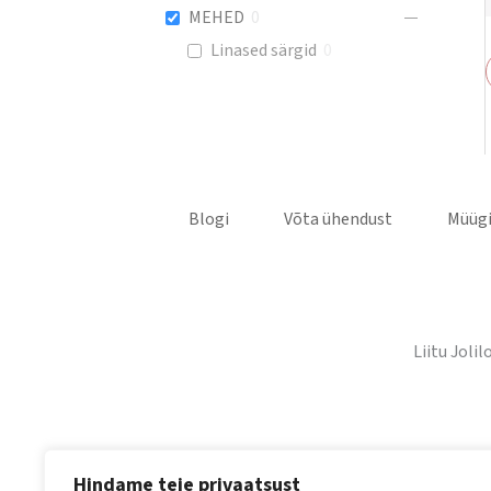
MEHED
0
Linased särgid
0
Blogi
Võta ühendust
Müügi
Liitu Joli
Hindame teie privaatsust