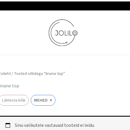
TASUTA TARNE JA TAGASTUS
Esileht
/ Tooted siltidega “linane top”
linane top
×
Lähtesta kõik
MEHED
Sinu valikutele vastavaid tooteid ei leidu.