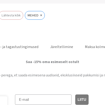
×
Lähtesta kõik
MEHED
- ja tagastustingimused
Järeltellimine
Maksa kolme
Saa -15% oma esimeselt ostult
lo perega, et saada esimesena uudiseid, eksklusiivseid pakkumisi ja 
E-mail
LIITU