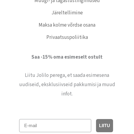
Müügi- ja tagastustingimused
Järeltellimine
Maksa kolme võrdse osana
Privaatsuspoliitika
Saa -15% oma esimeselt ostult
Liitu Jolilo perega, et saada esimesena
uudiseid, eksklusiivseid pakkumisi ja muud
infot.
E-mail
LIITU