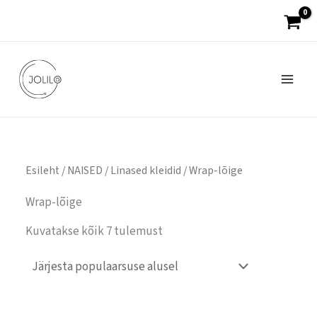
Sorteeritud
Skip
populaarsuse
järgi
to
content
Esileht
/
NAISED
/
Linased kleidid
/ Wrap-lõige
Wrap-lõige
Kuvatakse kõik 7 tulemust