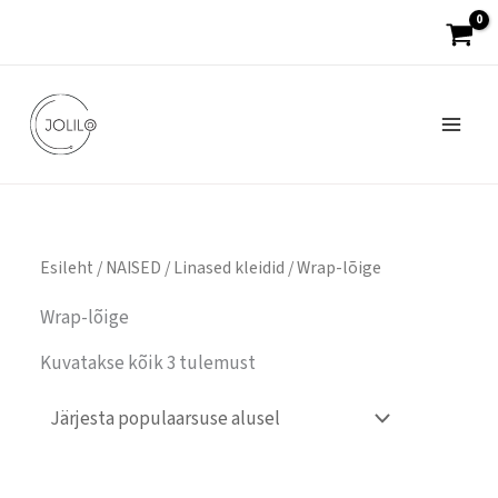
Sorteeritud
Skip
populaarsuse
järgi
to
content
Esileht
/
NAISED
/
Linased kleidid
/ Wrap-lõige
Wrap-lõige
Kuvatakse kõik 3 tulemust