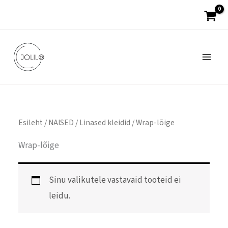
Skip
to
content
Esileht
/
NAISED
/
Linased kleidid
/ Wrap-lõige
Wrap-lõige
Sinu valikutele vastavaid tooteid ei
leidu.