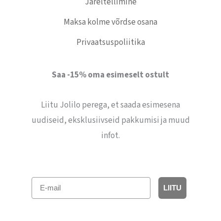
Järeltellimine
Maksa kolme võrdse osana
Privaatsuspoliitika
Saa -15% oma esimeselt ostult
Liitu Jolilo perega, et saada esimesena
uudiseid, eksklusiivseid pakkumisi ja muud
infot.
E-mail
LIITU