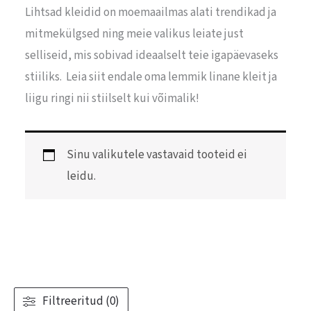
Lihtsad kleidid on moemaailmas alati trendikad ja
mitmekülgsed ning meie valikus leiate just
selliseid, mis sobivad ideaalselt teie igapäevaseks
stiiliks. Leia siit endale oma lemmik linane kleit ja
liigu ringi nii stiilselt kui võimalik!
Sinu valikutele vastavaid tooteid ei
leidu.
Filtreeritud (0)