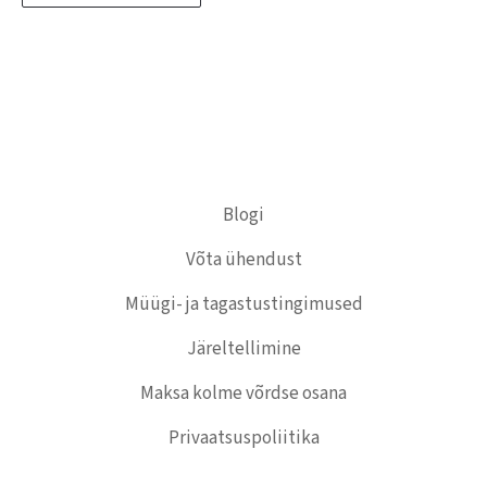
Blogi
Võta ühendust
Müügi- ja tagastustingimused
Järeltellimine
Maksa kolme võrdse osana
Privaatsuspoliitika