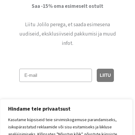
Saa -15% oma esimeselt ostult
Liitu Jolilo perega, et saada esimesena
uudiseid, eksklusiivseid pakkumisi ja muud
infot.
E-mail
LIITU
Hindame teie privaatsust
Kasutame küpsiseid teie sirvimiskogemuse parandamiseks,
isikupärastatud reklaamide või sisu esitamiseks ja liikluse
Facebook
Instagram
analüüsimiseks. Klõpsates "Nõustun kõik", nõustute küpsiste