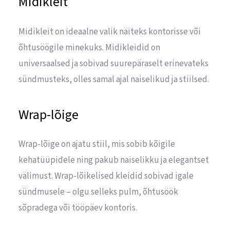
Midikleit
Midikleit on ideaalne valik näiteks kontorisse või
õhtusöögile minekuks. Midikleidid on
universaalsed ja sobivad suurepäraselt erinevateks
sündmusteks, olles samal ajal naiselikud ja stiilsed.
Wrap-lõige
Wrap-lõige on ajatu stiil, mis sobib kõigile
kehatüüpidele ning pakub naiselikku ja elegantset
välimust. Wrap-lõikelised kleidid sobivad igale
sündmusele – olgu selleks pulm, õhtusöök
sõpradega või tööpäev kontoris.