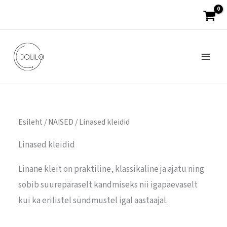
Skip
to
content
Esileht
/
NAISED
/ Linased kleidid
Linased kleidid
Linane kleit on praktiline, klassikaline ja ajatu ning
sobib suurepäraselt kandmiseks nii igapäevaselt
kui ka erilistel sündmustel igal aastaajal.